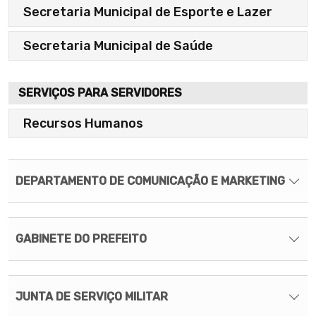
Secretaria Municipal de Esporte e Lazer
Secretaria Municipal de Saúde
SERVIÇOS PARA SERVIDORES
Recursos Humanos
DEPARTAMENTO DE COMUNICAÇÃO E MARKETING
O Departamento De Comunicação E Marketing Tem
GABINETE DO PREFEITO
Por Finalidade Planejar, Coordenar E Executar As
Atividades De Comunicação Institucional Da
Prefeitura. Compete-Lhe Divulgar As Ações E
O Gabinete do Prefeito é o setor responsável por
JUNTA DE SERVIÇO MILITAR
Programas Do Governo Municipal, Fortalecer A
assessorar diretamente o prefeito na