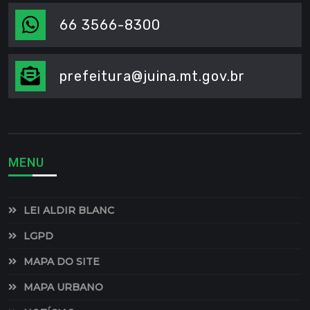
pendências com o Serviço Militar.
13h
às
17h
66 3566-8300
Documentos necessários:
Certidão de
nascimento (ou prova de naturalização/opção),
comprovante de residência e documento oficial
com foto.
prefeitura@juina.mt.gov.br
MENU
LEI ALDIR BLANC
LGPD
MAPA DO SITE
MAPA URBANO