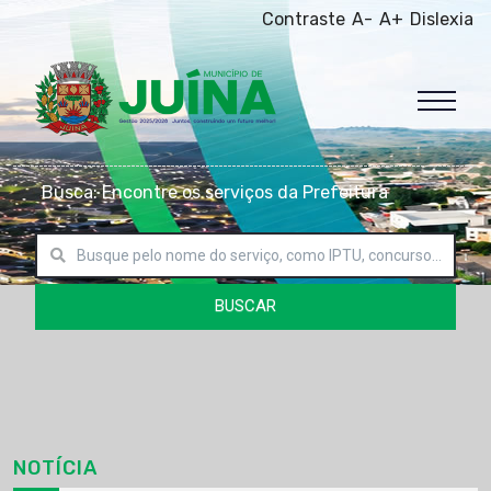
Contraste
A-
A+
Dislexia
Busca: Encontre os serviços da Prefeitura
BUSCAR
NOTÍCIA