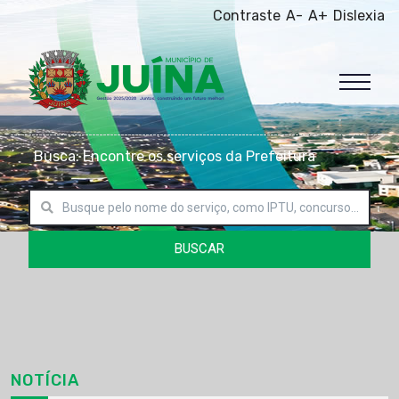
Contraste
A-
A+
Dislexia
Busca: Encontre os serviços da Prefeitura
BUSCAR
NOTÍCIA