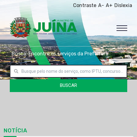
Contraste
A-
A+
Dislexia
Busca: Encontre os serviços da Prefeitura
BUSCAR
NOTÍCIA