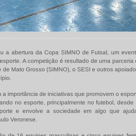
cou a abertura da Copa SIMNO de Futsal, um evento
sporte. A competição é resultado de uma parceria e
e de Mato Grosso (SIMNO), o SESI e outros apoiado
ípio.
u a importância de iniciativas que promovem o espo
do no esporte, principalmente no futebol, desde 
esporte e envolve a sociedade em algo que aju
aulo Veronese.
ão de 16 equipes masculinas e cinco equipes femi