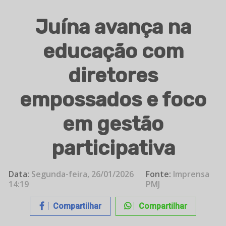
Juína avança na
educação com
diretores
empossados e foco
em gestão
participativa
Data:
Segunda-feira, 26/01/2026
Fonte:
Imprensa
14:19
PMJ
Compartilhar
Compartilhar