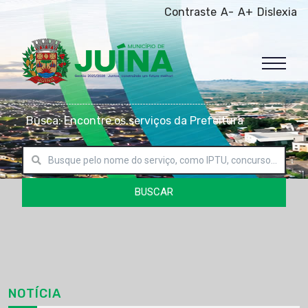
Contraste
A-
A+
Dislexia
Busca: Encontre os serviços da Prefeitura
BUSCAR
NOTÍCIA