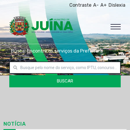
Contraste
A-
A+
Dislexia
Busca: Encontre os serviços da Prefeitura
BUSCAR
NOTÍCIA