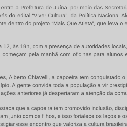
 entre a Prefeitura de Juína, por meio das Secreta
vés do edital “Viver Cultura”, da Política Nacional Al
 dentro do projeto “Mais Que Atleta”, que leva o es
 dia 12, às 19h, com a presença de autoridades loca
des começam pela manhã com oficinas para alunos e
s, Alberto Chiavelli, a capoeira tem conquistado 
io. A gente convida toda a população a vir prestig
e ações anteriores já despertaram a atenção da comu
staca que a capoeira tem promovido inclusão, discip
nam junto com os filhos, e isso fortalece os laços e 
tigiar esse encontro que valoriza a cultura brasileira