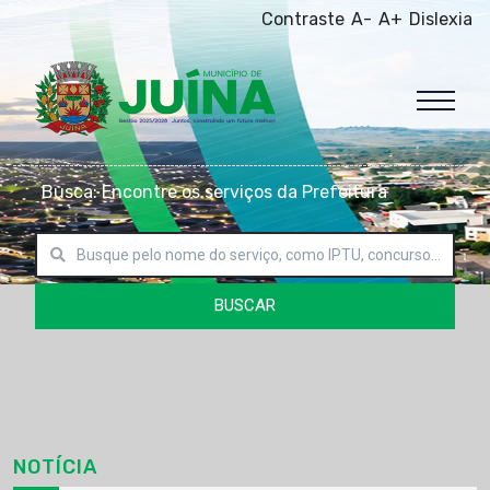
Contraste
A-
A+
Dislexia
Busca: Encontre os serviços da Prefeitura
BUSCAR
NOTÍCIA