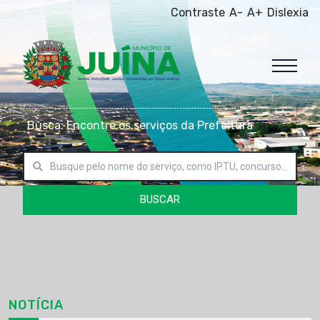
Contraste
A-
A+
Dislexia
Busca: Encontre os serviços da Prefeitura
BUSCAR
NOTÍCIA