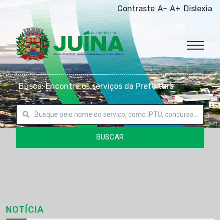
Contraste
A-
A+
Dislexia
Busca: Encontre os serviços da Prefeitura
BUSCAR
NOTÍCIA