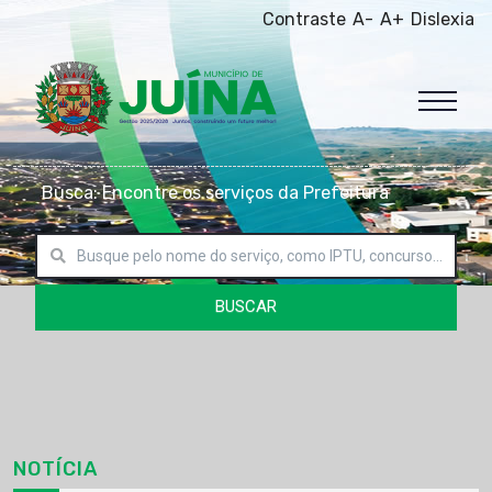
Contraste
A-
A+
Dislexia
Busca: Encontre os serviços da Prefeitura
BUSCAR
NOTÍCIA