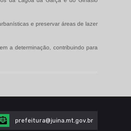
rnos da Lagoa da Garça e do Ginásio
urbanísticas e preservar áreas de lazer
em a determinação, contribuindo para
prefeitura@juina.mt.gov.br