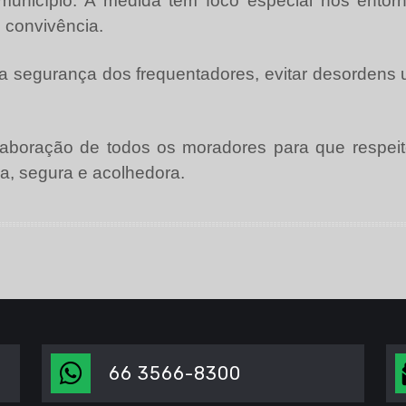
município. A medida tem foco especial nos ento
 convivência.
r a segurança dos frequentadores, evitar desordens 
laboração de todos os moradores para que respeit
a, segura e acolhedora.
66 3566-8300