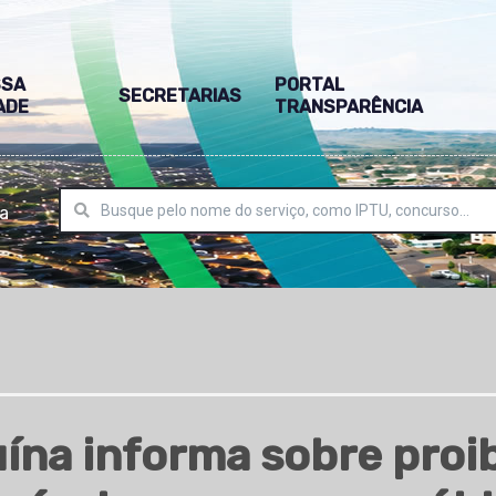
SSA
PORTAL
SECRETARIAS
ADE
TRANSPARÊNCIA
ra
uína informa sobre proib