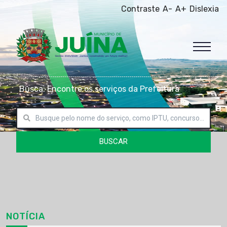
Contraste
A-
A+
Dislexia
Busca: Encontre os serviços da Prefeitura
BUSCAR
NOTÍCIA