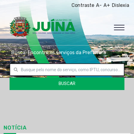
Contraste
A-
A+
Dislexia
Busca: Encontre os serviços da Prefeitura
BUSCAR
NOTÍCIA