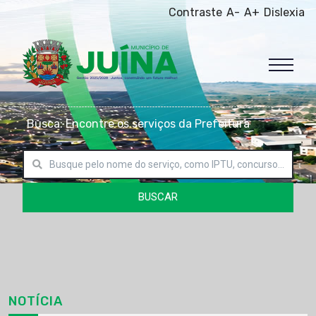
Contraste
A-
A+
Dislexia
Busca: Encontre os serviços da Prefeitura
BUSCAR
NOTÍCIA