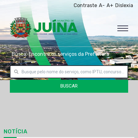
Contraste
A-
A+
Dislexia
Busca: Encontre os serviços da Prefeitura
BUSCAR
NOTÍCIA