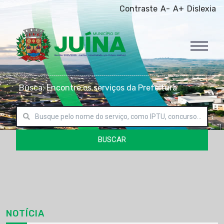
Contraste
A-
A+
Dislexia
Busca: Encontre os serviços da Prefeitura
BUSCAR
NOTÍCIA