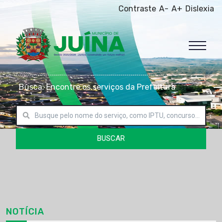
Contraste
A-
A+
Dislexia
Busca: Encontre os serviços da Prefeitura
BUSCAR
NOTÍCIA