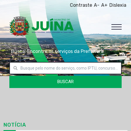
Contraste
A-
A+
Dislexia
Busca: Encontre os serviços da Prefeitura
BUSCAR
NOTÍCIA