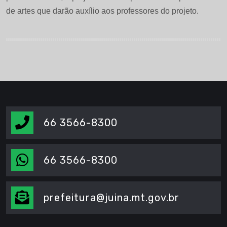
de artes que darão auxílio aos professores do projeto.
66 3566-8300
66 3566-8300
prefeitura@juina.mt.gov.br