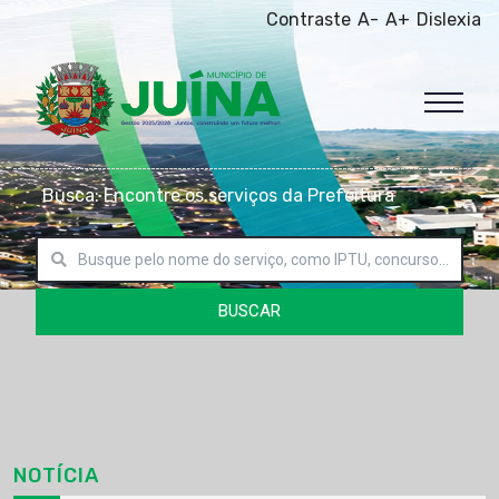
Contraste
A-
A+
Dislexia
Busca: Encontre os serviços da Prefeitura
BUSCAR
NOTÍCIA