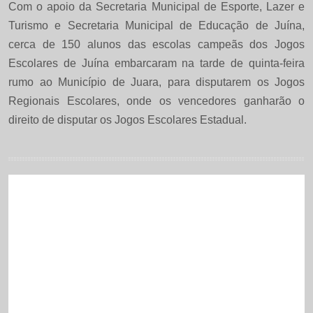
Com o apoio da Secretaria Municipal de Esporte, Lazer e
Turismo e Secretaria Municipal de Educação de Juína,
cerca de 150 alunos das escolas campeãs dos Jogos
Escolares de Juína embarcaram na tarde de quinta-feira
rumo ao Município de Juara, para disputarem os Jogos
Regionais Escolares, onde os vencedores ganharão o
direito de disputar os Jogos Escolares Estadual.