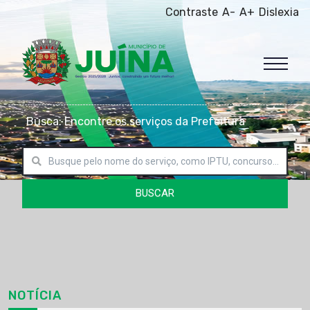
Contraste
A-
A+
Dislexia
Busca: Encontre os serviços da Prefeitura
BUSCAR
NOTÍCIA