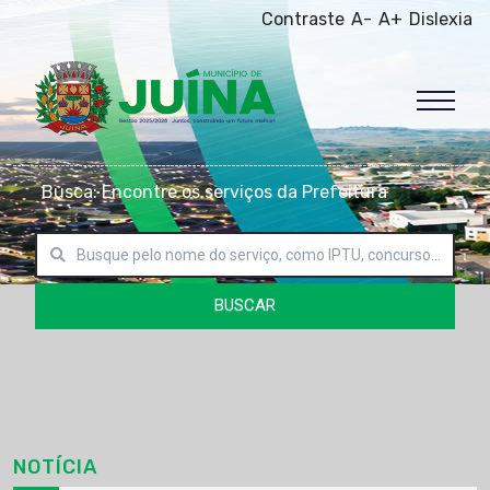
Contraste
A-
A+
Dislexia
Busca: Encontre os serviços da Prefeitura
BUSCAR
NOTÍCIA