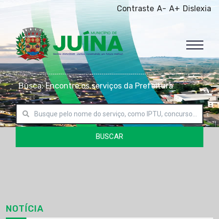
Contraste
A-
A+
Dislexia
Busca: Encontre os serviços da Prefeitura
BUSCAR
NOTÍCIA