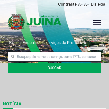
Contraste
A-
A+
Dislexia
Busca: Encontre os serviços da Prefeitura
BUSCAR
NOTÍCIA