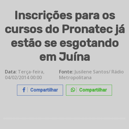
Inscrições para os
cursos do Pronatec já
estão se esgotando
em Juína
Data:
Terça-feira,
Fonte:
Jusilene Santos/ Rádio
04/02/2014 00:00
Metropolitana
Compartilhar
Compartilhar