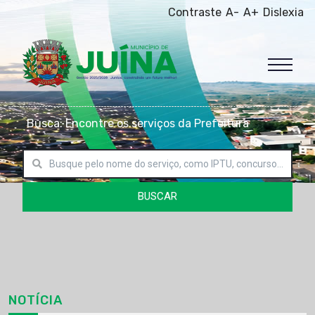
Contraste
A-
A+
Dislexia
Busca: Encontre os serviços da Prefeitura
BUSCAR
NOTÍCIA