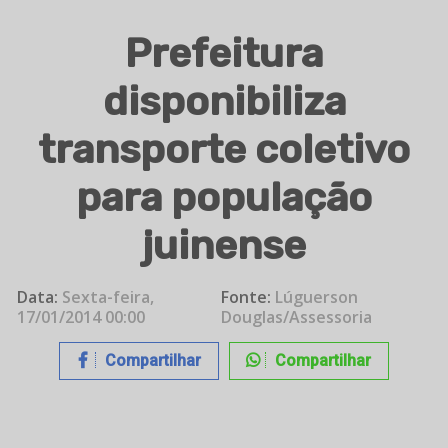
Prefeitura
disponibiliza
transporte coletivo
para população
juinense
Data:
Sexta-feira,
Fonte:
Lúguerson
17/01/2014 00:00
Douglas/Assessoria
Compartilhar
Compartilhar