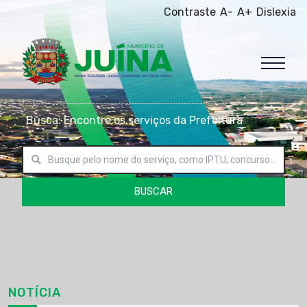
Contraste
A-
A+
Dislexia
Busca: Encontre os serviços da Prefeitura
BUSCAR
NOTÍCIA