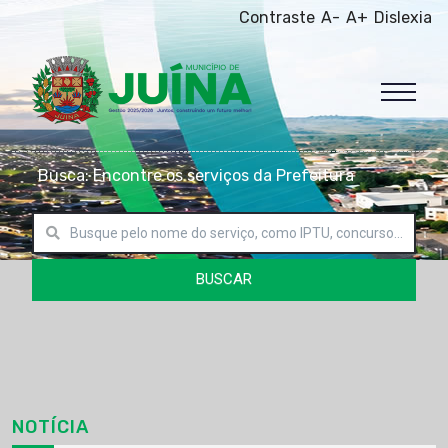
Contraste
A-
A+
Dislexia
Busca: Encontre os serviços da Prefeitura
BUSCAR
NOTÍCIA