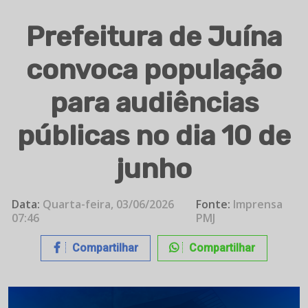
Prefeitura de Juína
convoca população
para audiências
públicas no dia 10 de
junho
Data:
Quarta-feira, 03/06/2026
Fonte:
Imprensa
07:46
PMJ
Compartilhar
Compartilhar