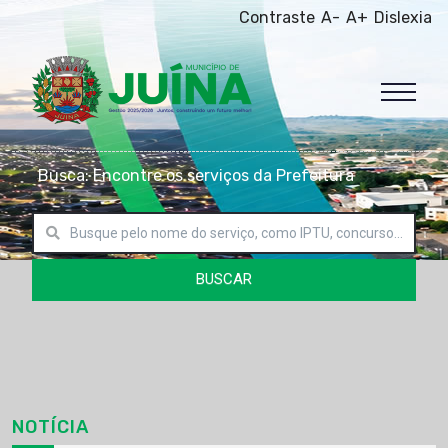
Contraste
A-
A+
Dislexia
Busca: Encontre os serviços da Prefeitura
BUSCAR
NOTÍCIA