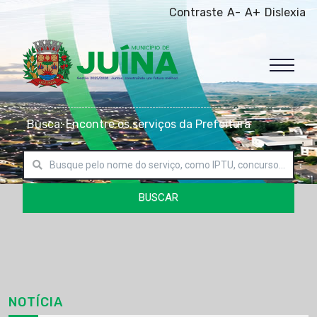
Contraste
A-
A+
Dislexia
Busca: Encontre os serviços da Prefeitura
BUSCAR
NOTÍCIA