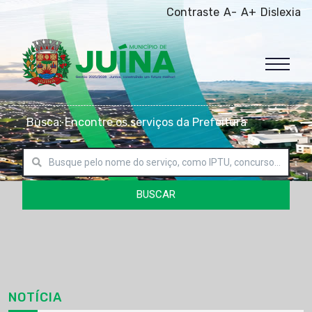
Contraste
A-
A+
Dislexia
Busca: Encontre os serviços da Prefeitura
BUSCAR
NOTÍCIA