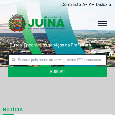
Contraste
A-
A+
Dislexia
Busca: Encontre os serviços da Prefeitura
BUSCAR
NOTÍCIA