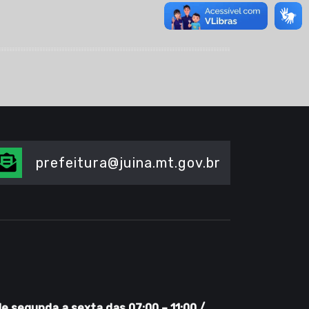
prefeitura@juina.mt.gov.br
 segunda a sexta das 07:00 – 11:00 /