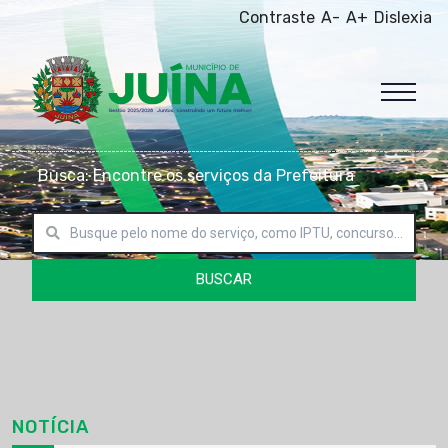
Contraste
A-
A+
Dislexia
Busca: Encontre os serviços da Prefeitura
BUSCAR
NOTÍCIA